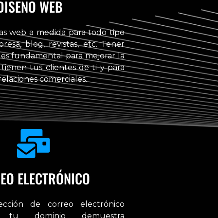
DISEÑO WEB
as web a medida para todo tipo
esa, blog, revistas, etc. Tener
es fundamental para mejorar la
ienen tus clientes de ti y para
elaciones comerciales.
EO ELECTRÓNICO
cción de correo electrónico
a tu dominio demuestra