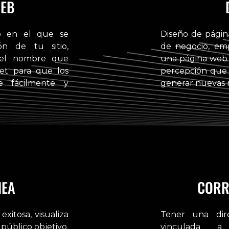
WEB
o en el que se
Diseño de págin
ón de tu sitio,
de negocio, empr
 el nombre que
una página web 
net para que los
percepción que t
e fácilmente y
generar nuevas r
NEA
CORR
xitosa, visualiza
Tener una dire
público objetivo.
vinculada 