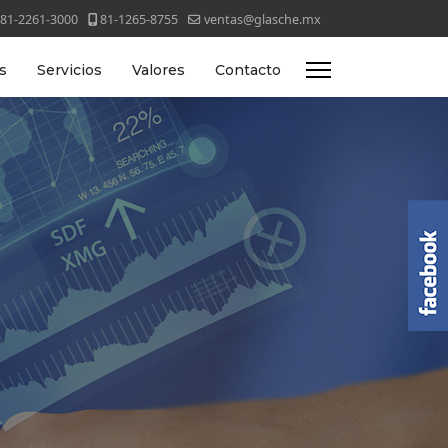
81-2261-3000
81-1265-8755
ventas@glasche.mx
s
Servicios
Valores
Contacto